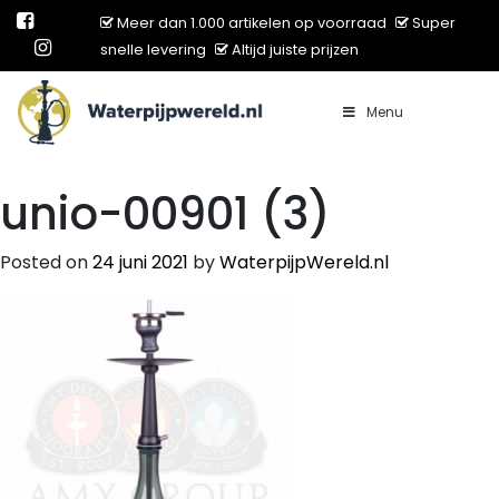
Meer dan 1.000 artikelen op voorraad
Super
snelle levering
Altijd juiste prijzen
Menu
Main Navigation
unio-00901 (3)
Posted on
24 juni 2021
by
WaterpijpWereld.nl