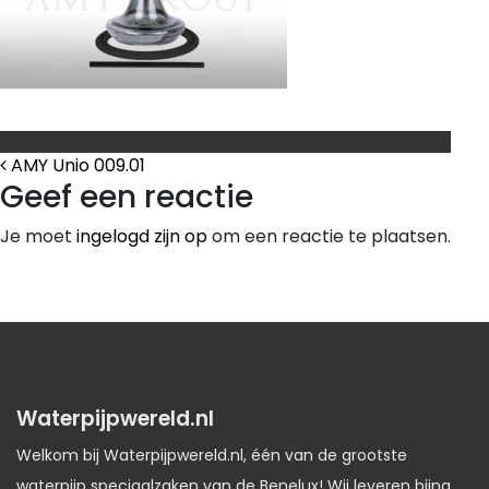
Bericht Navigatie
AMY Unio 009.01
Geef een reactie
Je moet
ingelogd zijn op
om een reactie te plaatsen.
Waterpijpwereld.nl
Welkom bij Waterpijpwereld.nl, één van de grootste
waterpijp speciaalzaken van de Benelux! Wij leveren bijna