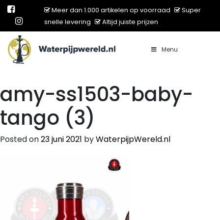
Meer dan 1.000 artikelen op voorraad
Super
snelle levering
Altijd juiste prijzen
Menu
Main Navigation
amy-ss1503-baby-
tango (3)
Posted on
23 juni 2021
by
WaterpijpWereld.nl