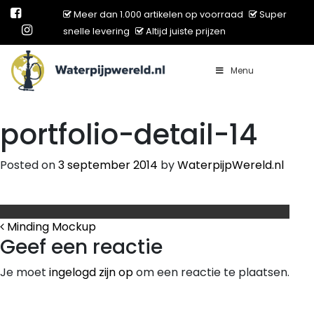
Meer dan 1.000 artikelen op voorraad
Super
snelle levering
Altijd juiste prijzen
Menu
Main Navigation
portfolio-detail-14
Posted on
3 september 2014
by
WaterpijpWereld.nl
Bericht Navigatie
Minding Mockup
Geef een reactie
Je moet
ingelogd zijn op
om een reactie te plaatsen.