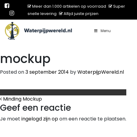
Meer dan 1.000 artikelen op voorraad
Super
snelle levering
Altijd juiste prijzen
Menu
Main Navigation
mockup
Posted on
3 september 2014
by
WaterpijpWereld.nl
Bericht Navigatie
Minding Mockup
Geef een reactie
Je moet
ingelogd zijn op
om een reactie te plaatsen.