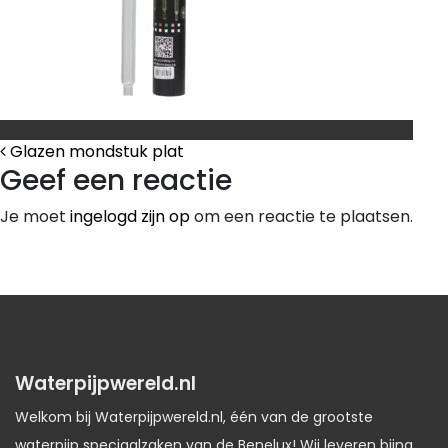
Bericht Navigatie
Glazen mondstuk plat
Geef een reactie
Je moet
ingelogd zijn op
om een reactie te plaatsen.
Waterpijpwereld.nl
Welkom bij Waterpijpwereld.nl, één van de grootste
waterpijp speciaalzaken van de Benelux! Wij leveren bijna