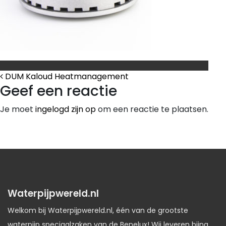
Bericht Navigatie
DUM Kaloud Heatmanagement
Geef een reactie
Je moet
ingelogd zijn op
om een reactie te plaatsen.
Waterpijpwereld.nl
Welkom bij Waterpijpwereld.nl, één van de grootste
waterpijp speciaalzaken van de Benelux! Wij leveren bijna