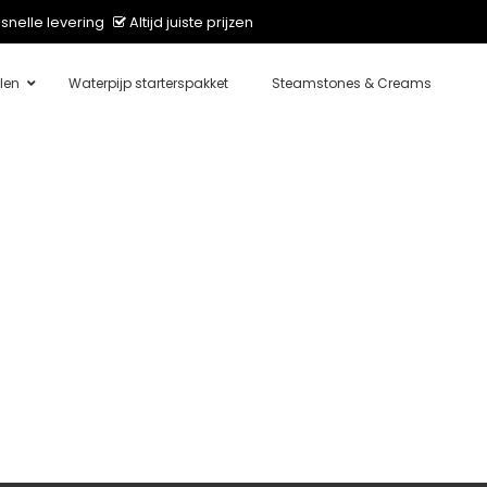
snelle levering
Altijd juiste prijzen
len
Waterpijp starterspakket
Steamstones & Creams