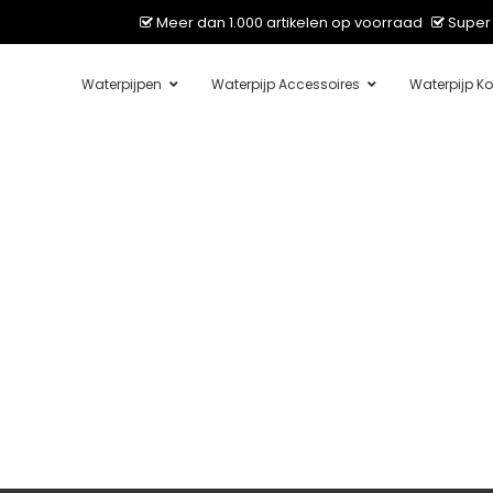
Meer dan 1.000 artikelen op voorraad
Super 
Waterpijpen
Waterpijp Accessoires
Waterpijp Ko