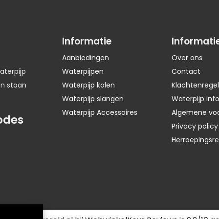
Informatie
Informati
Aanbiedingen
Over ons
aterpijp
Waterpijpen
Contact
en staan
Waterpijp kolen
Klachtenregel
Waterpijp slangen
Waterpijp inf
Waterpijp Accessoires
Algemene vo
odes
Privacy policy
Herroepingsr