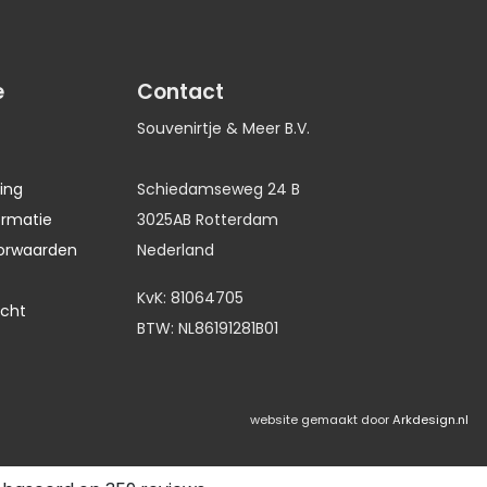
e
Contact
Souvenirtje & Meer B.V.
ing
Schiedamseweg 24 B
ormatie
3025AB Rotterdam
orwaarden
Nederland
KvK: 81064705
echt
BTW: NL86191281B01
website gemaakt door
Arkdesign.nl