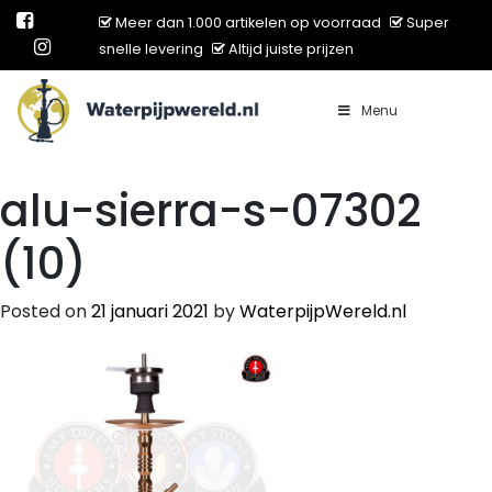
Meer dan 1.000 artikelen op voorraad
Super
snelle levering
Altijd juiste prijzen
Menu
Main Navigation
alu-sierra-s-07302
(10)
Posted on
21 januari 2021
by
WaterpijpWereld.nl