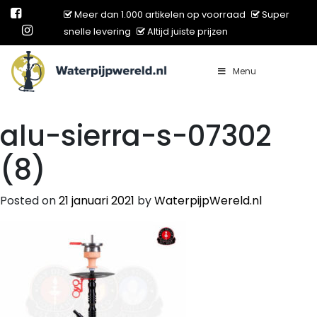
Meer dan 1.000 artikelen op voorraad
Super
snelle levering
Altijd juiste prijzen
Menu
Main Navigation
alu-sierra-s-07302
(8)
Posted on
21 januari 2021
by
WaterpijpWereld.nl