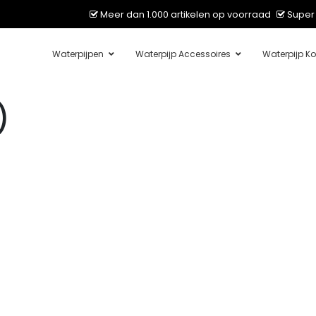
Meer dan 1.000 artikelen op voorraad
Super 
Waterpijpen
Waterpijp Accessoires
Waterpijp Ko
)