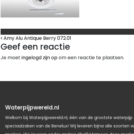
Bericht Navigatie
Amy Alu Antique Berry 072.01
Geef een reactie
Je moet
ingelogd zijn op
om een reactie te plaatsen.
Waterpijpwereld.nl
Welkom bij Waterpijpwereld.nl, één van de grootste waterpijp
speciaalzaken van de Benelux! Wij leveren bijna alle soorten w