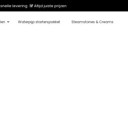
snelle levering
Altijd juiste prijzen
len
Waterpijp starterspakket
Steamstones & Creams