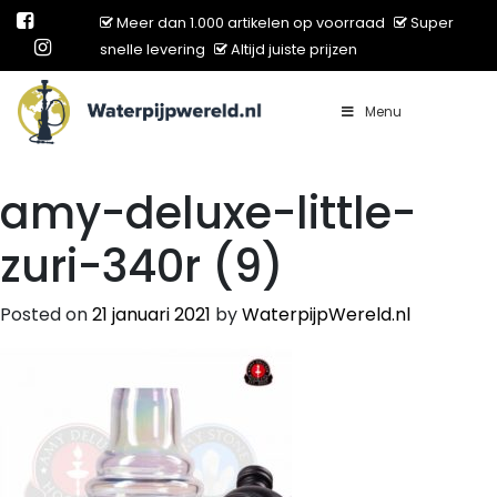
Meer dan 1.000 artikelen op voorraad
Super
snelle levering
Altijd juiste prijzen
Menu
Main Navigation
amy-deluxe-little-
zuri-340r (9)
Posted on
21 januari 2021
by
WaterpijpWereld.nl