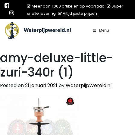
Meer dan 1.000 artikelen op voorraad
Super
snelle levering
Altijd juiste prijzen
Menu
Main Navigation
amy-deluxe-little-
zuri-340r (1)
Posted on
21 januari 2021
by
WaterpijpWereld.nl