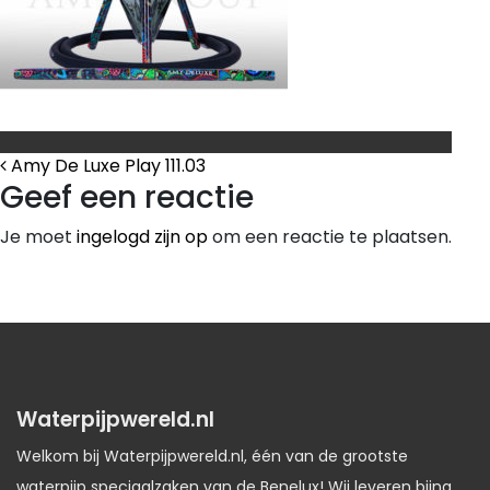
Bericht Navigatie
Amy De Luxe Play 111.03
Geef een reactie
Je moet
ingelogd zijn op
om een reactie te plaatsen.
Waterpijpwereld.nl
Welkom bij Waterpijpwereld.nl, één van de grootste
waterpijp speciaalzaken van de Benelux! Wij leveren bijna