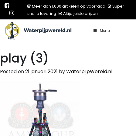
Meer dan 1.000 artikelen op voorraad
Super
snelle levering
Altijd juiste prijzen
Menu
Main Navigation
play (3)
Posted on
21 januari 2021
by
WaterpijpWereld.nl