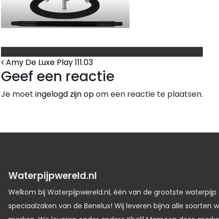
Bericht Navigatie
Amy De Luxe Play 111.03
Geef een reactie
Je moet
ingelogd zijn op
om een reactie te plaatsen.
Waterpijpwereld.nl
Welkom bij Waterpijpwereld.nl, één van de grootste waterpijp
speciaalzaken van de Benelux! Wij leveren bijna alle soorten w