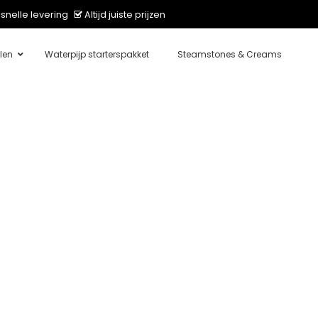
snelle levering
Altijd juiste prijzen
len
Waterpijp starterspakket
Steamstones & Creams