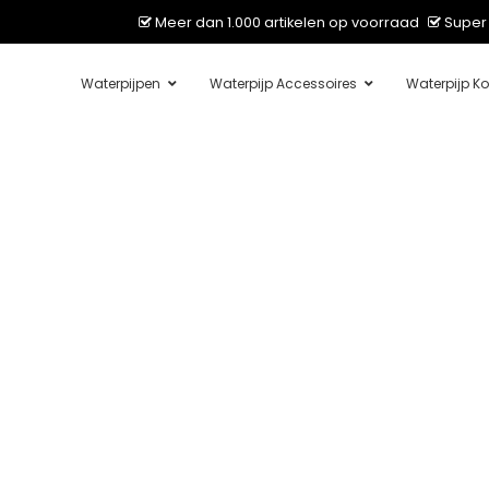
Meer dan 1.000 artikelen op voorraad
Super 
Waterpijpen
Waterpijp Accessoires
Waterpijp Ko