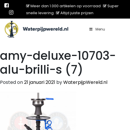
Meer dan 1.000 artikelen op voorraad
Super
snelle levering
Altijd juiste prijzen
Menu
Main Navigation
amy-deluxe-10703-
alu-brilli-s (7)
Posted on
21 januari 2021
by
WaterpijpWereld.nl