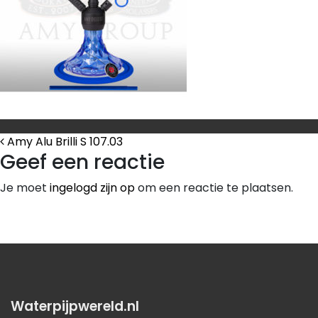
Bericht Navigatie
Amy Alu Brilli S 107.03
Geef een reactie
Je moet
ingelogd zijn op
om een reactie te plaatsen.
Waterpijpwereld.nl