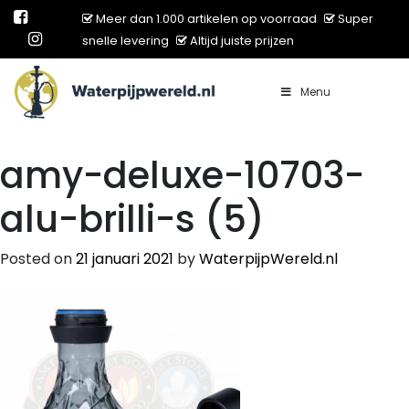
Meer dan 1.000 artikelen op voorraad
Super
snelle levering
Altijd juiste prijzen
Menu
Main Navigation
amy-deluxe-10703-
alu-brilli-s (5)
Posted on
21 januari 2021
by
WaterpijpWereld.nl