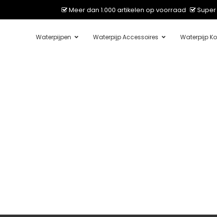
Meer dan 1.000 artikelen op voorraad
Super 
Waterpijpen
Waterpijp Accessoires
Waterpijp Ko