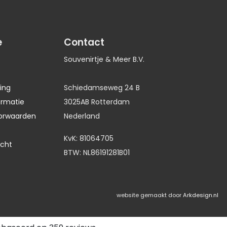
e
Contact
Souvenirtje & Meer B.V.
ing
Schiedamseweg 24 B
ormatie
3025AB Rotterdam
orwaarden
Nederland
KvK: 81064705
echt
BTW: NL86191281B01
website gemaakt door
Arkdesign.nl