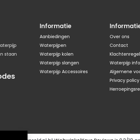
Informatie
Informati
Aanbiedingen
Over ons
aterpijp
Waterpijpen
Contact
en staan
Waterpijp kolen
Klachtenregel
Waterpijp slangen
Waterpijp inf
Waterpijp Accessoires
Algemene vo
odes
Privacy policy
Herroepingsr