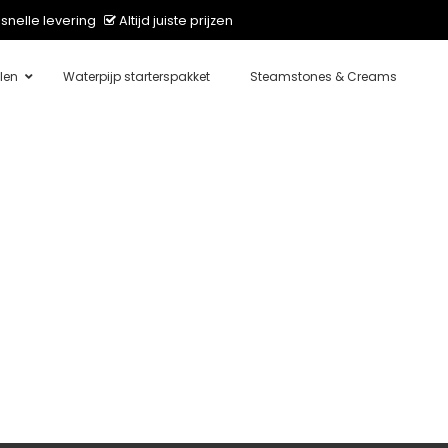
snelle levering
Altijd juiste prijzen
len
Waterpijp starterspakket
Steamstones & Creams