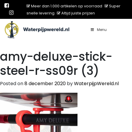
Meer dan 1.000 artikelen op voorraad
Super
snelle levering
Altijd juiste prijzen
Menu
Main Navigation
amy-deluxe-stick-
steel-r-ss09r (3)
Posted on
8 december 2020
by
WaterpijpWereld.nl