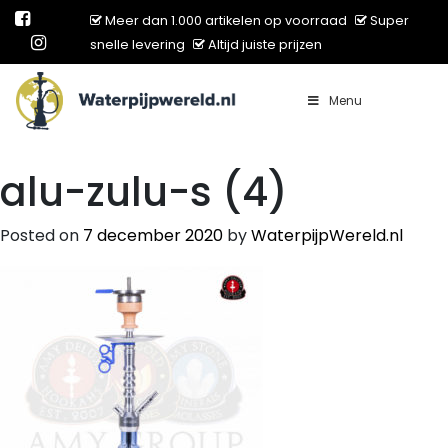
Meer dan 1.000 artikelen op voorraad
Super
snelle levering
Altijd juiste prijzen
Menu
Main Navigation
alu-zulu-s (4)
Posted on
7 december 2020
by
WaterpijpWereld.nl