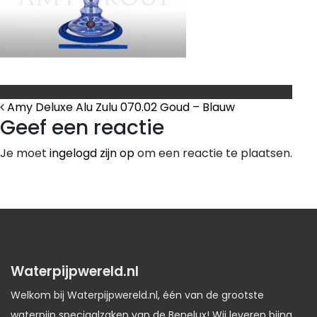
Bericht Navigatie
Amy Deluxe Alu Zulu 070.02 Goud – Blauw
Geef een reactie
Je moet
ingelogd zijn op
om een reactie te plaatsen.
Waterpijpwereld.nl
Welkom bij Waterpijpwereld.nl, één van de grootste
waterpijp speciaalzaken van de Benelux! Wij leveren bijna