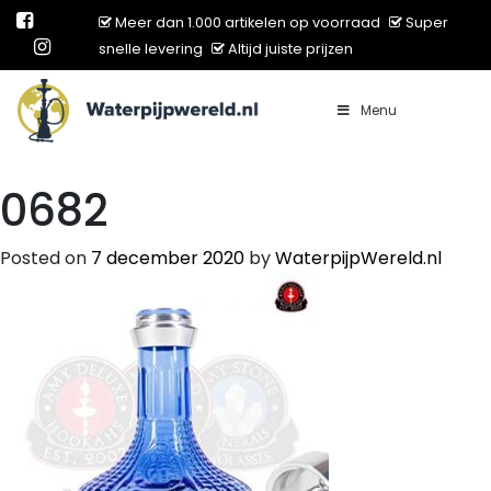
Meer dan 1.000 artikelen op voorraad
Super
snelle levering
Altijd juiste prijzen
Menu
Main Navigation
0682
Posted on
7 december 2020
by
WaterpijpWereld.nl