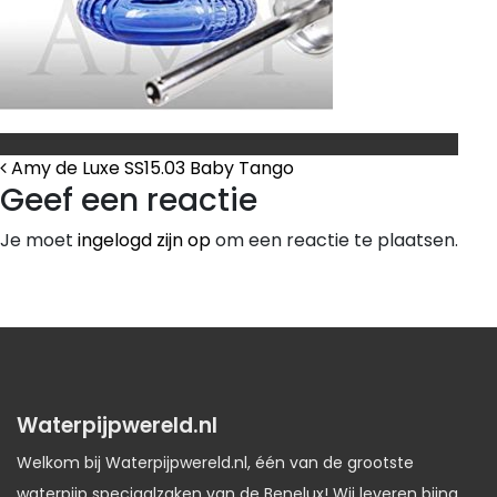
Bericht Navigatie
Amy de Luxe SS15.03 Baby Tango
Geef een reactie
Je moet
ingelogd zijn op
om een reactie te plaatsen.
Waterpijpwereld.nl
Welkom bij Waterpijpwereld.nl, één van de grootste
waterpijp speciaalzaken van de Benelux! Wij leveren bijna