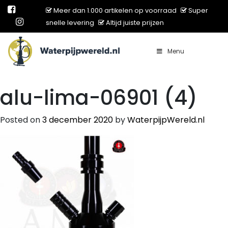
Meer dan 1.000 artikelen op voorraad
Super
snelle levering
Altijd juiste prijzen
Menu
Main Navigation
alu-lima-06901 (4)
Posted on
3 december 2020
by
WaterpijpWereld.nl