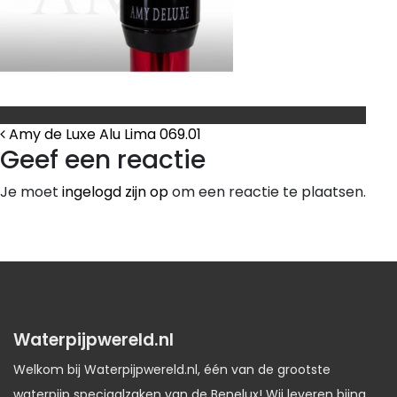
Bericht Navigatie
Amy de Luxe Alu Lima 069.01
Geef een reactie
Je moet
ingelogd zijn op
om een reactie te plaatsen.
Waterpijpwereld.nl
Welkom bij Waterpijpwereld.nl, één van de grootste
waterpijp speciaalzaken van de Benelux! Wij leveren bijna