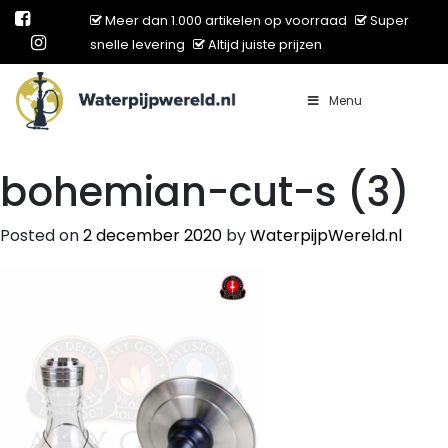
Meer dan 1.000 artikelen op voorraad
Super
snelle levering
Altijd juiste prijzen
Menu
Main Navigation
bohemian-cut-s (3)
Posted on
2 december 2020
by
WaterpijpWereld.nl