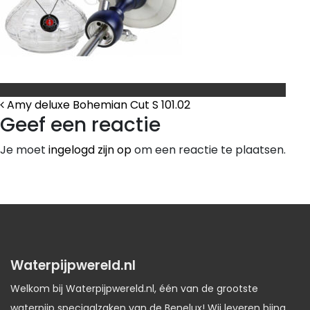
Bericht Navigatie
Amy deluxe Bohemian Cut S 101.02
Geef een reactie
Je moet
ingelogd zijn op
om een reactie te plaatsen.
Waterpijpwereld.nl
Welkom bij Waterpijpwereld.nl, één van de grootste
waterpijp speciaalzaken van de Benelux! Wij leveren bijna