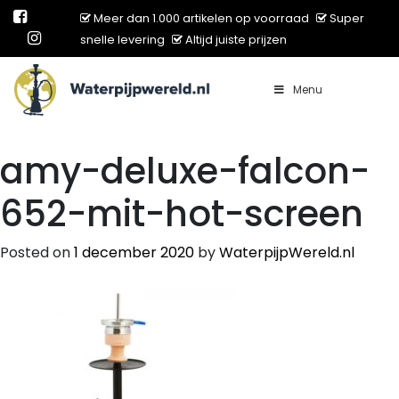
Meer dan 1.000 artikelen op voorraad
Super
snelle levering
Altijd juiste prijzen
Menu
Main Navigation
amy-deluxe-falcon-
652-mit-hot-screen
Posted on
1 december 2020
by
WaterpijpWereld.nl