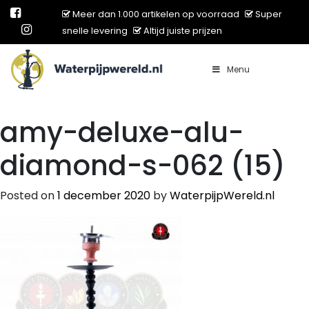
Meer dan 1.000 artikelen op voorraad
Super
snelle levering
Altijd juiste prijzen
Menu
Main Navigation
amy-deluxe-alu-
diamond-s-062 (15)
Posted on
1 december 2020
by
WaterpijpWereld.nl