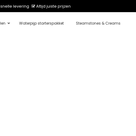
snelle levering
Altijd juiste prijzen
len
Waterpijp starterspakket
Steamstones & Creams