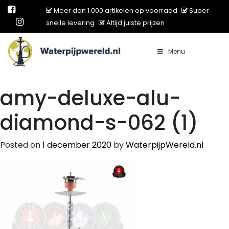
Meer dan 1.000 artikelen op voorraad
Super
snelle levering
Altijd juiste prijzen
Menu
Main Navigation
amy-deluxe-alu-
diamond-s-062 (1)
Posted on
1 december 2020
by
WaterpijpWereld.nl