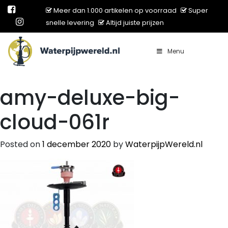
Meer dan 1.000 artikelen op voorraad
Super
snelle levering
Altijd juiste prijzen
Menu
Main Navigation
amy-deluxe-big-
cloud-061r
Posted on
1 december 2020
by
WaterpijpWereld.nl