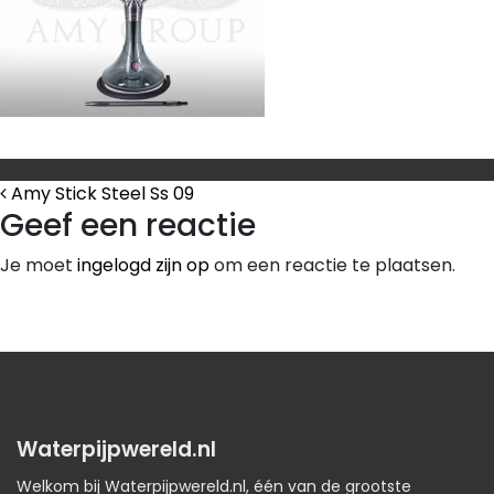
Bericht Navigatie
Amy Stick Steel Ss 09
Geef een reactie
Je moet
ingelogd zijn op
om een reactie te plaatsen.
Waterpijpwereld.nl
Welkom bij Waterpijpwereld.nl, één van de grootste