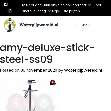
Meer dan 1.000 artikelen op voorraad
Super
snelle levering
Altijd juiste prijzen
Menu
Main Navigation
amy-deluxe-stick-
steel-ss09
Posted on
30 november 2020
by
WaterpijpWereld.nl