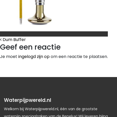
Bericht Navigatie
Dum Buffer
Geef een reactie
Je moet
ingelogd zijn op
om een reactie te plaatsen.
Waterpijpwereld.nl
Welkom bij Waterpijpwereld.nl, één van de grootste
waterpijp speciaalzaken van de Benelux! Wij leveren bijna