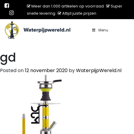
Meer dan 1.000 artikelen op voorraad
Super
snelle levering
Altijd juiste prijzen
Menu
Main Navigation
gd
Posted on
12 november 2020
by
WaterpijpWereld.nl