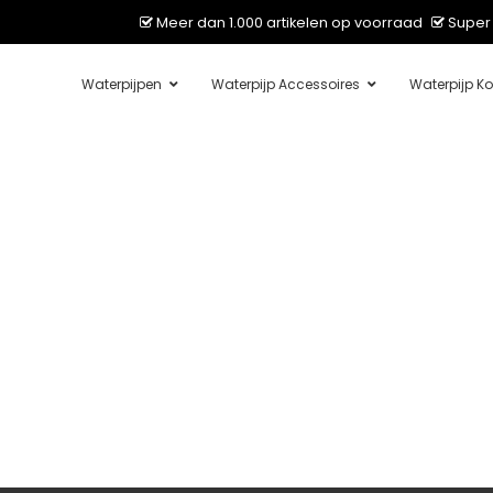
Meer dan 1.000 artikelen op voorraad
Super 
Waterpijpen
Waterpijp Accessoires
Waterpijp Ko