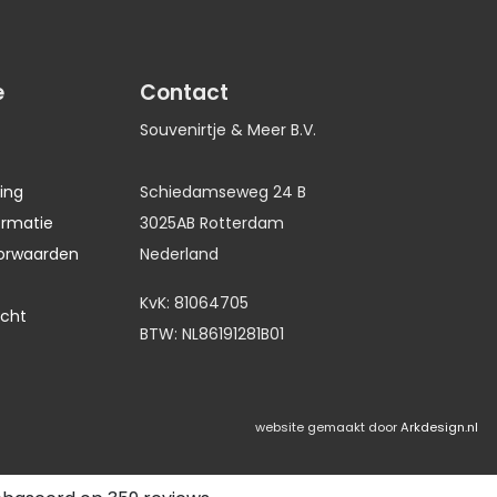
e
Contact
Souvenirtje & Meer B.V.
ing
Schiedamseweg 24 B
ormatie
3025AB Rotterdam
orwaarden
Nederland
KvK: 81064705
echt
BTW: NL86191281B01
website gemaakt door
Arkdesign.nl