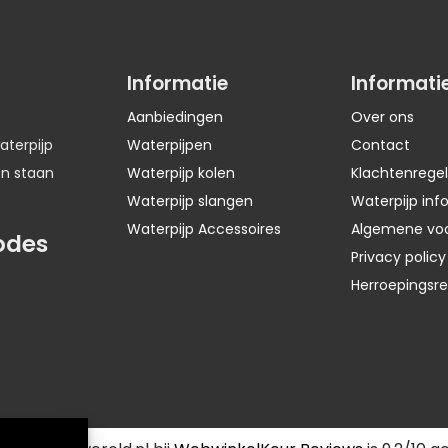
Informatie
Informati
Aanbiedingen
Over ons
aterpijp
Waterpijpen
Contact
en staan
Waterpijp kolen
Klachtenregel
Waterpijp slangen
Waterpijp inf
Waterpijp Accessoires
Algemene vo
odes
Privacy policy
Herroepingsr