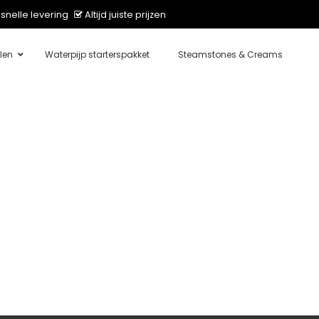
snelle levering
Altijd juiste prijzen
len
Waterpijp starterspakket
Steamstones & Creams