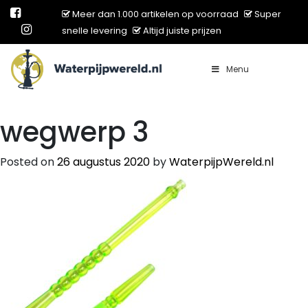
Meer dan 1.000 artikelen op voorraad
Super
snelle levering
Altijd juiste prijzen
Menu
Main Navigation
wegwerp 3
Posted on
26 augustus 2020
by
WaterpijpWereld.nl