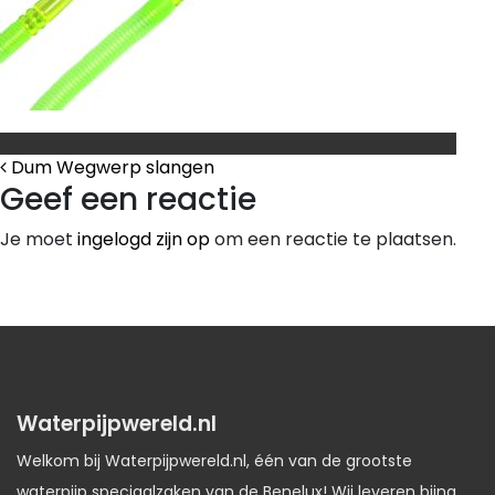
Bericht Navigatie
Dum Wegwerp slangen
Geef een reactie
Je moet
ingelogd zijn op
om een reactie te plaatsen.
Waterpijpwereld.nl
Welkom bij Waterpijpwereld.nl, één van de grootste
waterpijp speciaalzaken van de Benelux! Wij leveren bijna