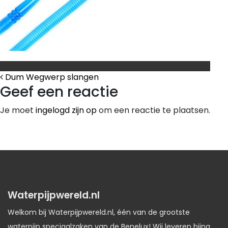
Bericht Navigatie
Dum Wegwerp slangen
Geef een reactie
Je moet
ingelogd zijn op
om een reactie te plaatsen.
Waterpijpwereld.nl
Welkom bij Waterpijpwereld.nl, één van de grootste
waterpijp speciaalzaken van de Benelux! Wij leveren bijna