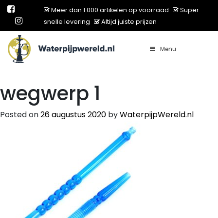
Meer dan 1.000 artikelen op voorraad
Super
snelle levering
Altijd juiste prijzen
Menu
Main Navigation
wegwerp 1
Posted on
26 augustus 2020
by
WaterpijpWereld.nl