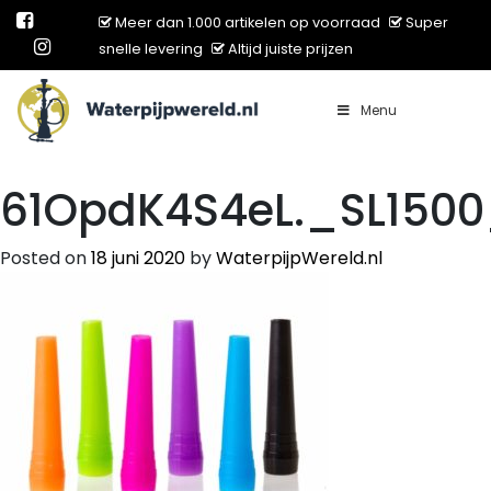
Meer dan 1.000 artikelen op voorraad
Super
snelle levering
Altijd juiste prijzen
Menu
Main Navigation
61OpdK4S4eL._SL150
Posted on
18 juni 2020
by
WaterpijpWereld.nl