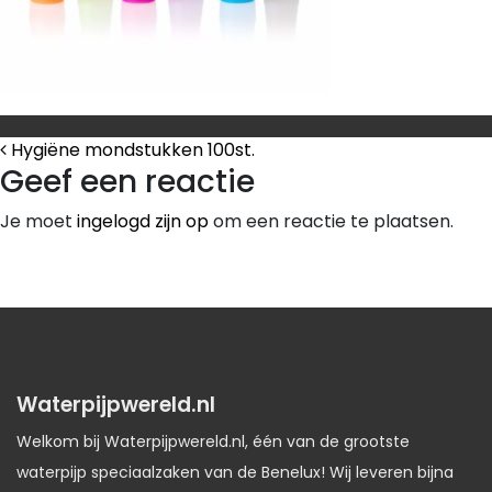
Bericht Navigatie
Hygiëne mondstukken 100st.
Geef een reactie
Je moet
ingelogd zijn op
om een reactie te plaatsen.
Waterpijpwereld.nl
Welkom bij Waterpijpwereld.nl, één van de grootste
waterpijp speciaalzaken van de Benelux! Wij leveren bijna