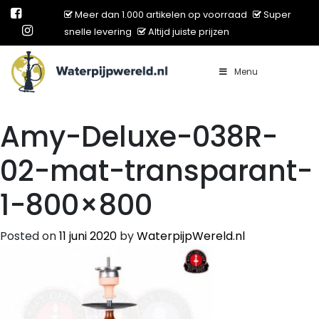
Meer dan 1.000 artikelen op voorraad
Super
snelle levering
Altijd juiste prijzen
Menu
Main Navigation
Amy-Deluxe-038R-
02-mat-transparant-
1-800×800
Posted on
11 juni 2020
by
WaterpijpWereld.nl