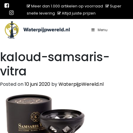
Meer dan 1.000 artikelen op voorraad
Super
snelle levering
Altijd juiste prijzen
Menu
Main Navigation
kaloud-samsaris-
vitra
Posted on
10 juni 2020
by
WaterpijpWereld.nl