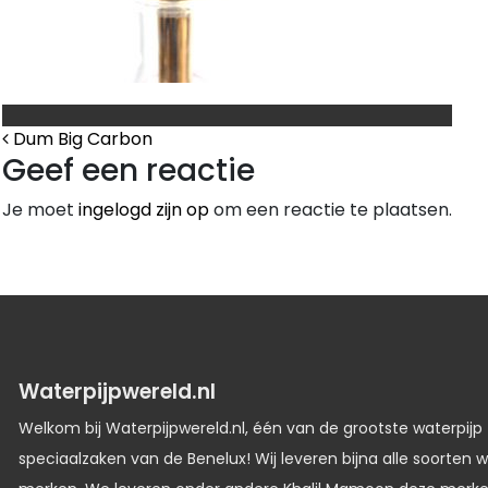
Bericht Navigatie
Dum Big Carbon
Geef een reactie
Je moet
ingelogd zijn op
om een reactie te plaatsen.
Waterpijpwereld.nl
Welkom bij Waterpijpwereld.nl, één van de grootste waterpijp
speciaalzaken van de Benelux! Wij leveren bijna alle soorten w