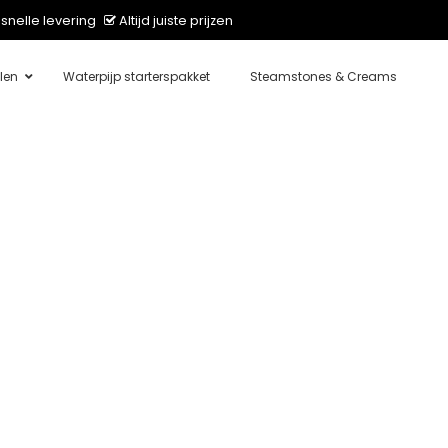
snelle levering
Altijd juiste prijzen
len
Waterpijp starterspakket
Steamstones & Creams