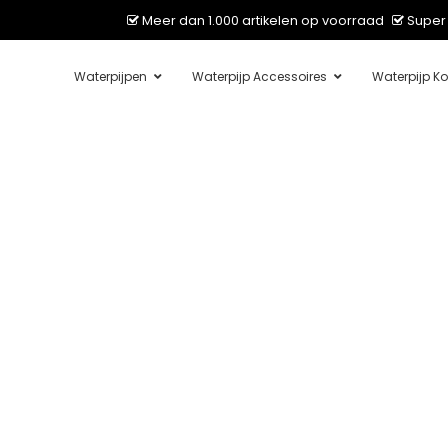
Meer dan 1.000 artikelen op voorraad
Super 
Waterpijpen
Waterpijp Accessoires
Waterpijp Ko