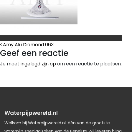
Bericht Navigatie
Amy Alu Diamond 063
Geef een reactie
Je moet
ingelogd zijn op
om een reactie te plaatsen.
Waterpijpwereld.nl
Welkom bij Waterpijpwereld.nl, één van de grootste
waterpijp speciaalzaken van de Benelux! Wij leveren bijna