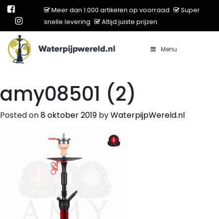
Meer dan 1.000 artikelen op voorraad
Super
snelle levering
Altijd juiste prijzen
Menu
Main Navigation
amy08501 (2)
Posted on
8 oktober 2019
by
WaterpijpWereld.nl