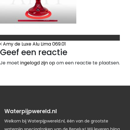
Bericht Navigatie
Amy de Luxe Alu Lima 069.01
Geef een reactie
Je moet
ingelogd zijn op
om een reactie te plaatsen.
Waterpijpwereld.nl
Welkom bij Waterpijpwereld.nl, één van de grootste
waterpijp speciaalzaken van de Benelux! Wij leveren bijna