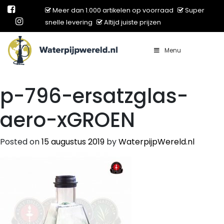
Meer dan 1.000 artikelen op voorraad
Super
snelle levering
Altijd juiste prijzen
Menu
Main Navigation
p-796-ersatzglas-
aero-xGROEN
Posted on
15 augustus 2019
by
WaterpijpWereld.nl