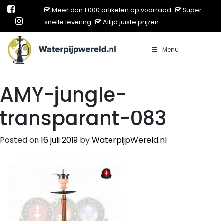
Meer dan 1.000 artikelen op voorraad
Super
snelle levering
Altijd juiste prijzen
Menu
Main Navigation
AMY-jungle-
transparant-083
Posted on
16 juli 2019
by
WaterpijpWereld.nl