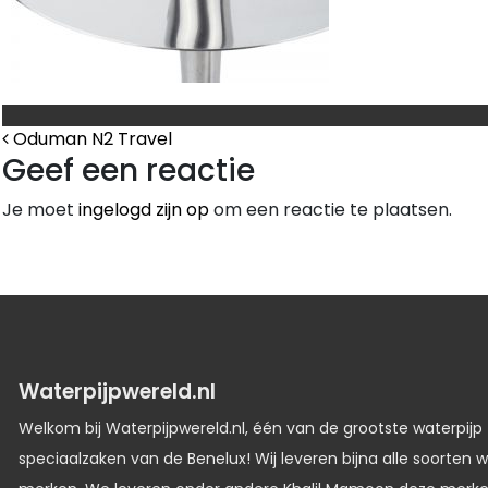
Bericht Navigatie
Oduman N2 Travel
Geef een reactie
Je moet
ingelogd zijn op
om een reactie te plaatsen.
Waterpijpwereld.nl
Welkom bij Waterpijpwereld.nl, één van de grootste waterpijp
speciaalzaken van de Benelux! Wij leveren bijna alle soorten w