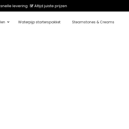
snelle levering
Altijd juiste prijzen
len
Waterpijp starterspakket
Steamstones & Creams