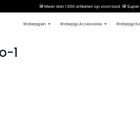
Meer dan 1.000 artikelen op voorraad
Super 
Waterpijpen
Waterpijp Accessoires
Waterpijp Ko
o-1