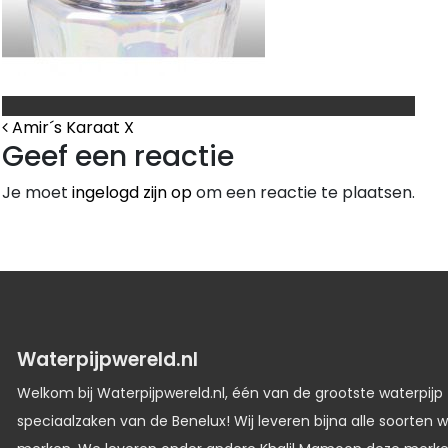
Bericht Navigatie
Amir´s Karaat X
Geef een reactie
Je moet
ingelogd zijn op
om een reactie te plaatsen.
Waterpijpwereld.nl
Welkom bij Waterpijpwereld.nl, één van de grootste waterpijp
speciaalzaken van de Benelux! Wij leveren bijna alle soorten w