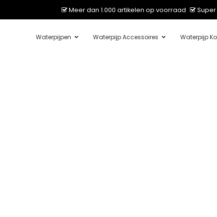
Meer dan 1.000 artikelen op voorraad
Super 
Waterpijpen
Waterpijp Accessoires
Waterpijp Ko