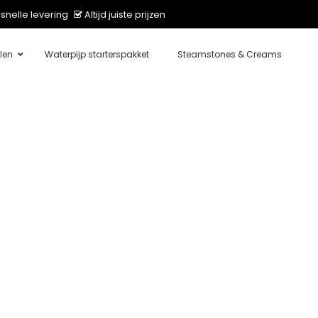
snelle levering
Altijd juiste prijzen
len
Waterpijp starterspakket
Steamstones & Creams