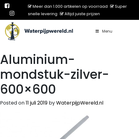
Meer dan 1.000 artikelen op voorraad
Super
snelle levering
Altijd juiste prijzen
Menu
Main Navigation
Aluminium-
mondstuk-zilver-
600×600
Posted on
11 juli 2019
by
WaterpijpWereld.nl