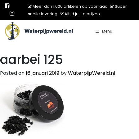
Meer dan 1.000 artikelen op voorraad
Super
snelle levering
Altijd juiste prijzen
Menu
Main Navigation
aarbei 125
Posted on
16 januari 2019
by
WaterpijpWereld.nl