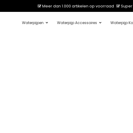
Meer dan 1.000 artikelen op voorraad
Super 
Waterpijpen
Waterpijp Accessoires
Waterpijp Ko