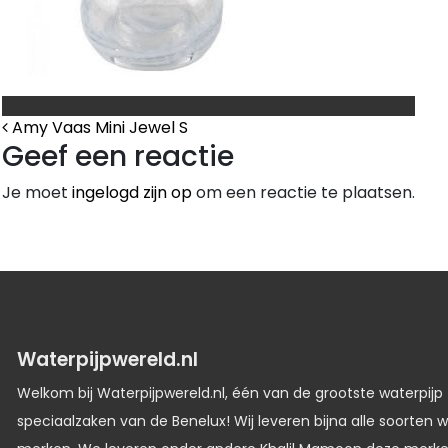
Bericht Navigatie
Amy Vaas Mini Jewel S
Geef een reactie
Je moet
ingelogd zijn op
om een reactie te plaatsen.
Waterpijpwereld.nl
Welkom bij Waterpijpwereld.nl, één van de grootste waterpijp
speciaalzaken van de Benelux! Wij leveren bijna alle soorten w