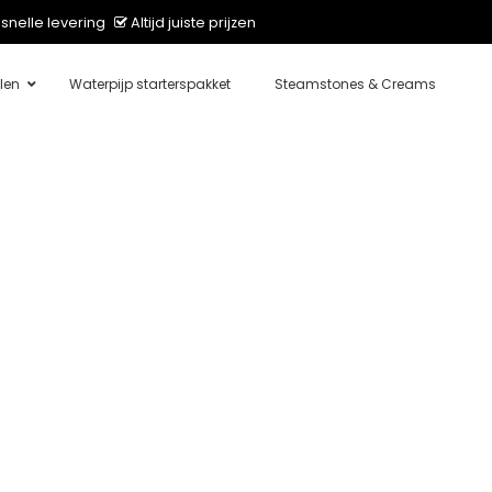
snelle levering
Altijd juiste prijzen
len
Waterpijp starterspakket
Steamstones & Creams