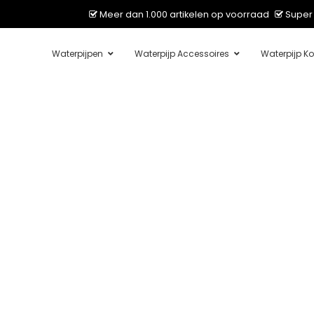
Meer dan 1.000 artikelen op voorraad
Super 
Waterpijpen
Waterpijp Accessoires
Waterpijp Ko