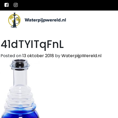
Main Navigation
41dTYITqFnL
Posted on
13 oktober 2018
by
WaterpijpWereld.nl