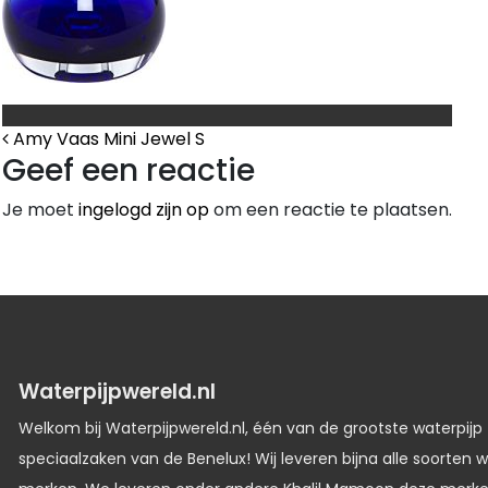
Bericht Navigatie
Amy Vaas Mini Jewel S
Geef een reactie
Je moet
ingelogd zijn op
om een reactie te plaatsen.
Waterpijpwereld.nl
Welkom bij Waterpijpwereld.nl, één van de grootste waterpijp
speciaalzaken van de Benelux! Wij leveren bijna alle soorten w