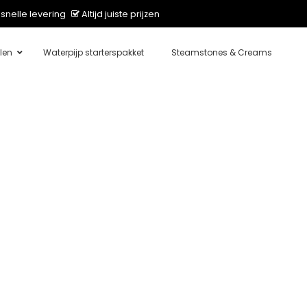
snelle levering
Altijd juiste prijzen
len
Waterpijp starterspakket
Steamstones & Creams