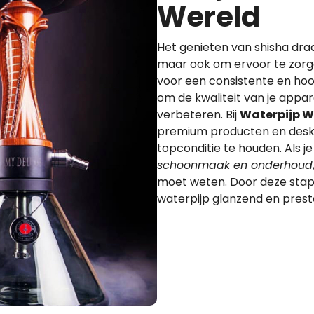
Wereld
Het genieten van shisha draa
maar ook om ervoor te zorge
voor een consistente en hoo
om de kwaliteit van je appa
verbeteren. Bij
Waterpijp W
premium producten en deskun
topconditie te houden. Als j
schoonmaak en onderhoud
moet weten. Door deze stappen
waterpijp glanzend en preste