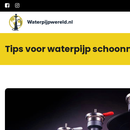
Main Navigation
Tips voor waterpijp schoo