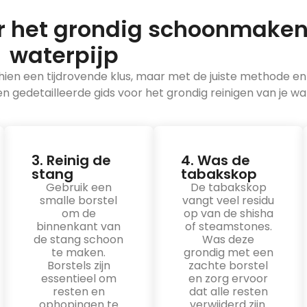
r het grondig schoonmaken
waterpijp
hien een tijdrovende klus, maar met de juiste methode en
en gedetailleerde gids voor het grondig reinigen van je wat
3. Reinig de
4. Was de
stang
tabakskop
Gebruik een
De tabakskop
smalle borstel
vangt veel residu
om de
op van de shisha
binnenkant van
of steamstones.
de stang schoon
Was deze
te maken.
grondig met een
Borstels zijn
zachte borstel
essentieel om
en zorg ervoor
resten en
dat alle resten
ophopingen te
verwijderd zijn.