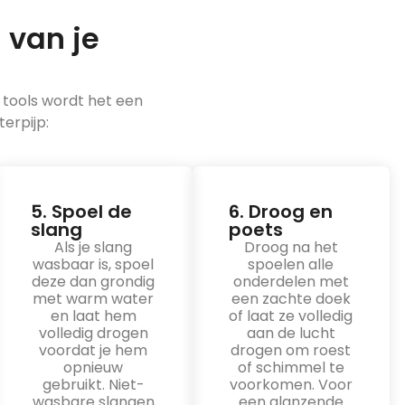
 van je
 tools wordt het een
erpijp:
5. Spoel de
6. Droog en
slang
poets
Als je slang
Droog na het
wasbaar is, spoel
spoelen alle
deze dan grondig
onderdelen met
met warm water
een zachte doek
en laat hem
of laat ze volledig
volledig drogen
aan de lucht
voordat je hem
drogen om roest
opnieuw
of schimmel te
gebruikt. Niet-
voorkomen. Voor
wasbare slangen
een glanzende