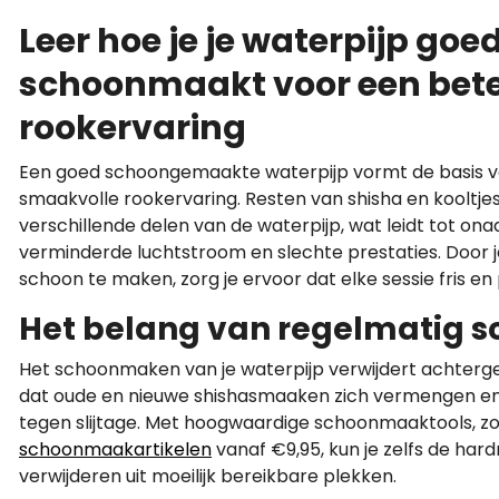
Leer hoe je je waterpijp goe
schoonmaakt voor een bet
rookervaring
Een goed schoongemaakte waterpijp vormt de basis va
smaakvolle rookervaring. Resten van shisha en kooltje
verschillende delen van de waterpijp, wat leidt tot o
verminderde luchtstroom en slechte prestaties. Door j
schoon te maken, zorg je ervoor dat elke sessie fris en p
Het belang van regelmatig
Het schoonmaken van je waterpijp verwijdert achterg
dat oude en nieuwe shishasmaaken zich vermengen e
tegen slijtage. Met hoogwaardige schoonmaaktools, zoa
schoonmaakartikelen
vanaf €9,95, kun je zelfs de har
verwijderen uit moeilijk bereikbare plekken.