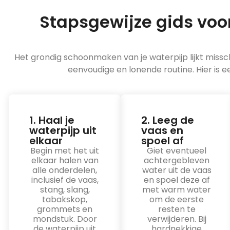
Stapsgewijze gids voo
Het grondig schoonmaken van je waterpijp lijkt missc
eenvoudige en lonende routine. Hier is e
1. Haal je
2. Leeg de
waterpijp uit
vaas en
elkaar
spoel af
Begin met het uit
Giet eventueel
elkaar halen van
achtergebleven
alle onderdelen,
water uit de vaas
inclusief de vaas,
en spoel deze af
stang, slang,
met warm water
tabakskop,
om de eerste
grommets en
resten te
mondstuk. Door
verwijderen. Bij
de waterpijp uit
hardnekkige