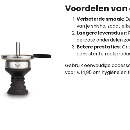
Voordelen van 
Verbeterde smaak:
Ee
van je shisha, zodat elk
Langere levensduur:
R
delicate onderdelen zo
Betere prestaties:
Ond
consistente rookproduc
Gebruik eenvoudige accesso
voor €14,95 om hygiëne en fu