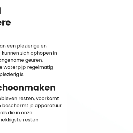
d
ere
n een plezierige en
s kunnen zich ophopen in
naangename geuren,
e waterpijp regelmatig
lezierig is.
 schoonmaken
ebleven resten, voorkomt
n beschermt je apparatuur
ls die in onze
dnekkigste resten