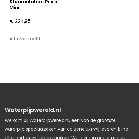
Steamulation Pro x
Mini
€
224,95
Uitverkocht
Waterpijpwereld.nl
Welkom bij Waterpijpwereld.nl, één van de grootste
waterpijp speciaalzaken van de Benelux! Wij leveren bijna
alle soorten waterpijp merken. We leveren onder andere