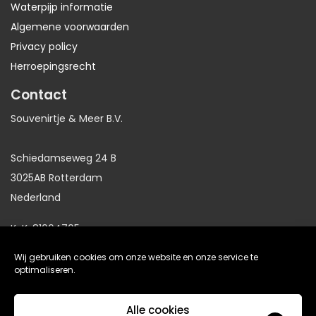
Waterpijp informatie
Algemene voorwaarden
Privacy policy
Herroepingsrecht
Contact
Souvenirtje & Meer B.V.
Schiedamseweg 24 B
3025AB Rotterdam
Nederland
KvK: 81064705
BTW: NL86191281B01
Wij gebruiken cookies om onze website en onze service te
optimaliseren.
website gemaakt door
Arkdesign.nl
Alle cookies