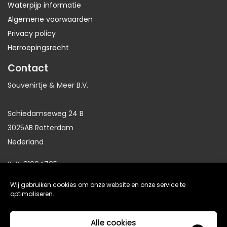
Waterpijp informatie
Algemene voorwaarden
Privacy policy
Herroepingsrecht
Contact
Souvenirtje & Meer B.V.
Schiedamseweg 24 B
3025AB Rotterdam
Nederland
KvK: 81064705
BTW: NL86191281B01
Wij gebruiken cookies om onze website en onze service te
optimaliseren.
website gemaakt door
Arkdesign.nl
Alle cookies